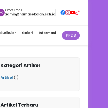
Almat Email
admin@namasekolah.sch.id
akurikuler
Galeri
Informasi
PPDB
Kategori Artikel
Artikel
(1)
Artikel Terbaru